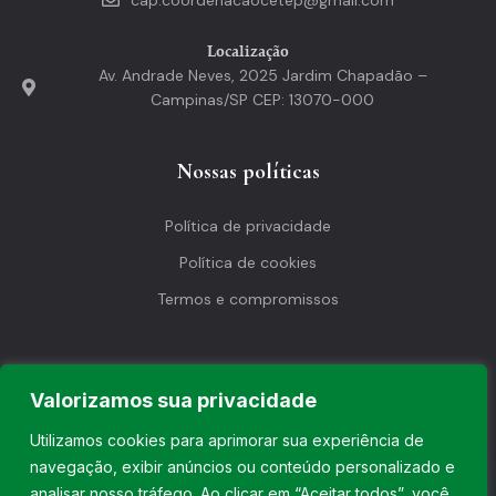
Localização
Av. Andrade Neves, 2025 Jardim Chapadão –
Campinas/SP CEP: 13070-000
Nossas políticas
Política de privacidade
Política de cookies
Termos e compromissos
Valorizamos sua privacidade
©2026 | Todos os direitos reservados.
Utilizamos cookies para aprimorar sua experiência de
CNPJ: 38.376.187/0001-03 – CETEP CENTRO DE ESTUDOS DE
navegação, exibir anúncios ou conteúdo personalizado e
TERAPIAS E PSICANALISE EIRELLI
Precisa de ajuda?
analisar nosso tráfego. Ao clicar em “Aceitar todos”, você