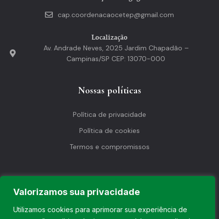
cap.coordenacaocetep@gmail.com
Localização
Av. Andrade Neves, 2025 Jardim Chapadão –
Campinas/SP CEP: 13070-000
Nossas políticas
Política de privacidade
Política de cookies
Termos e compromissos
Valorizamos sua privacidade
©2026 | Todos os direitos reservados.
Utilizamos cookies para aprimorar sua experiência de
CNPJ: 38.376.187/0001-03 – CETEP CENTRO DE ESTUDOS DE